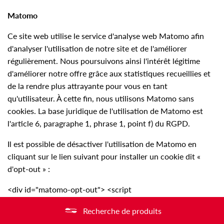
Matomo
Ce site web utilise le service d'analyse web Matomo afin
d'analyser l'utilisation de notre site et de l'améliorer
régulièrement. Nous poursuivons ainsi l'intérêt légitime
d'améliorer notre offre grâce aux statistiques recueillies et
de la rendre plus attrayante pour vous en tant
qu'utilisateur. À cette fin, nous utilisons Matomo sans
cookies. La base juridique de l'utilisation de Matomo est
l'article 6, paragraphe 1, phrase 1, point f) du RGPD.
Il est possible de désactiver l'utilisation de Matomo en
cliquant sur le lien suivant pour installer un cookie dit «
d'opt-out » :
<div id="matomo-opt-out"> <script
src="https://tracking.sinusquadrat.com/matomo/index.php?
Recherche de produits
module=CoreAdminHome&action=optOutJS&divId=matomo-