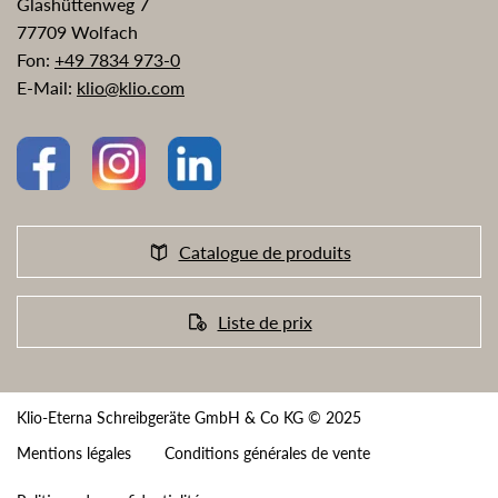
Glashüttenweg 7
77709 Wolfach
Fon:
+49 7834 973-0
E-Mail:
klio@klio.com
Catalogue de produits
Liste de prix
Klio-Eterna Schreibgeräte GmbH & Co KG © 2025
Mentions légales
Conditions générales de vente