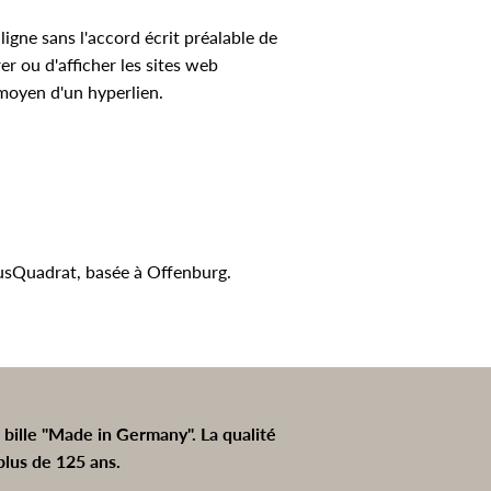
ligne sans l'accord écrit préalable de
r ou d'afficher les sites web
 moyen d'un hyperlien.
usQuadrat
, basée à Offenburg.
à bille "Made in Germany". La qualité
plus de 125 ans.