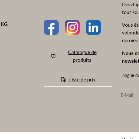
Dévelop
tout so
o KG
Vous êt
volonti
dernièr
Catalogue de
Nous no
produits
newslet
Langue du
Liste de prix