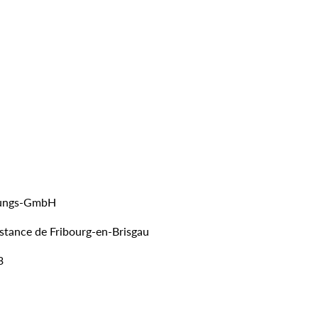
ltungs-GmbH
instance de Fribourg-en-Brisgau
3