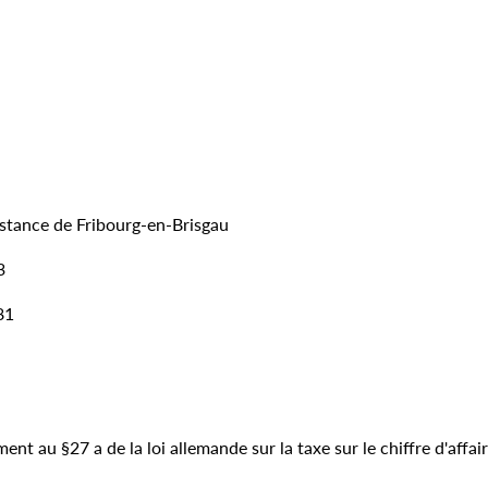
instance de Fribourg-en-Brisgau
3
81
t au §27 a de la loi allemande sur la taxe sur le chiffre d'aff