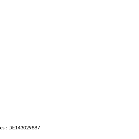
aires : DE143029887