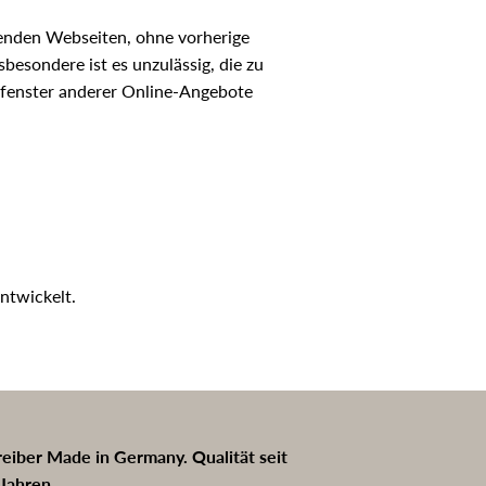
renden Webseiten, ohne vorherige
esondere ist es unzulässig, die zu
lfenster anderer Online-Angebote
ntwickelt.
eiber Made in Germany. Qualität seit
Jahren.