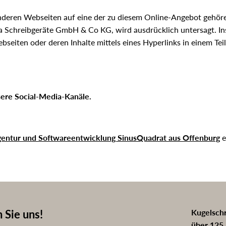
anderen Webseiten auf eine der zu diesem Online-Angebot gehö
a Schreibgeräte GmbH & Co KG, wird ausdrücklich untersagt. Insb
eiten oder deren Inhalte mittels eines Hyperlinks in einem Tei
sere Social-Media-Kanäle.
agentur und Softwareentwicklung SinusQuadrat aus Offenburg
e
 Sie uns!
Kugelschr
über 125 