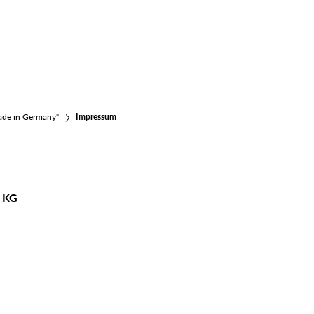
ade in Germany“
Impressum
o KG