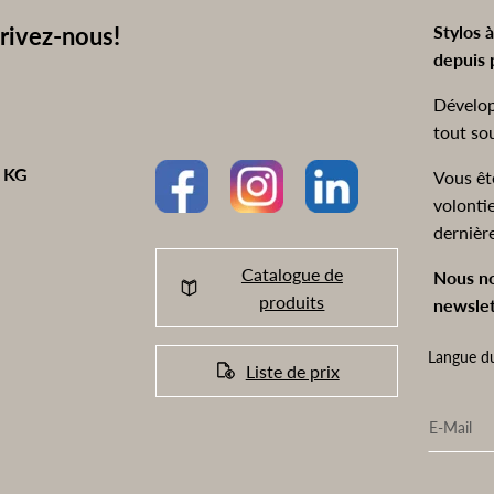
rivez-nous!
Stylos 
depuis 
Dévelop
tout so
o KG
Vous êt
volonti
dernièr
Catalogue de
Nous no
produits
newslet
Langue du
Liste de prix