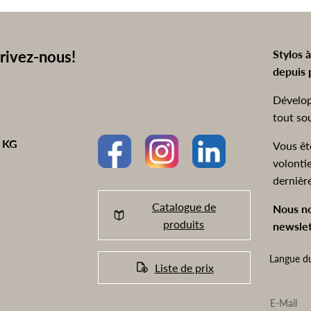
rivez-nous!
Stylos 
depuis 
Dévelop
tout so
o KG
Vous êt
volonti
dernièr
Catalogue de
Nous no
produits
newslet
Langue du
Liste de prix