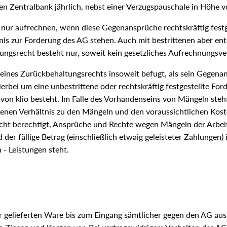
en Zentralbank jährlich, nebst einer Verzugspauschale in Höhe v
r aufrechnen, wenn diese Gegenansprüche rechtskräftig festges
nis zur Forderung des AG stehen. Auch mit bestrittenen aber e
ngsrecht besteht nur, soweit kein gesetzliches Aufrechnungsve
eines Zurückbehaltungsrechts insoweit befugt, als sein Gegena
ierbei um eine unbestrittene oder rechtskräftig festgestellte Fo
 von klio besteht. Im Falle des Vorhandenseins von Mängeln st
senen Verhältnis zu den Mängeln und den voraussichtlichen Kost
nicht berechtigt, Ansprüche und Rechte wegen Mängeln der Arbe
nd der fällige Betrag (einschließlich etwaig geleisteter Zahlunge
- Leistungen steht.
er gelieferten Ware bis zum Eingang sämtlicher gegen den AG au