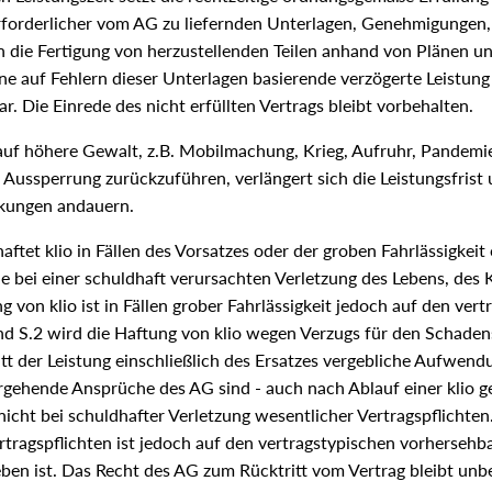
forderlicher vom AG zu liefernden Unterlagen, Genehmigungen, I
en die Fertigung von herzustellenden Teilen anhand von Plänen 
o eine auf Fehlern dieser Unterlagen basierende verzögerte Leistu
r. Die Einrede des nicht erfüllten Vertrags bleibt vorbehalten.
 auf höhere Gewalt, z.B. Mobilmachung, Krieg, Aufruhr, Pandemie 
er Aussperrung zurückzuführen, verlängert sich die Leistungsfris
rkungen andauern.
aftet klio in Fällen des Vorsatzes oder der groben Fahrlässigkeit
ie bei einer schuldhaft verursachten Verletzung des Lebens, des
 von klio ist in Fällen grober Fahrlässigkeit jedoch auf den ve
und S.2 wird die Haftung von klio wegen Verzugs für den Schaden
tt der Leistung einschließlich des Ersatzes vergebliche Aufwen
gehende Ansprüche des AG sind - auch nach Ablauf einer klio ges
nicht bei schuldhafter Verletzung wesentlicher Vertragspflichte
rtragspflichten ist jedoch auf den vertragstypischen vorhersehb
geben ist. Das Recht des AG zum Rücktritt vom Vertrag bleibt un