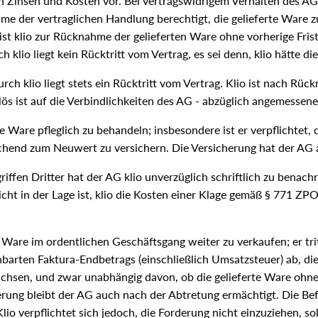
 Zinsen und Kosten vor. Bei vertragswidrigem Verhalten des AG,
hme der vertraglichen Handlung berechtigt, die gelieferte Ware 
 ist klio zur Rücknahme der gelieferten Ware ohne vorherige Frist
lio liegt kein Rücktritt vom Vertrag, es sei denn, klio hätte dies
rch klio liegt stets ein Rücktritt vom Vertrag. Klio ist nach Rü
ös ist auf die Verbindlichkeiten des AG - abzüglich angemessen
rte Ware pfleglich zu behandeln; insbesondere ist er verpflichtet,
hend zum Neuwert zu versichern. Die Versicherung hat der AG 
iffen Dritter hat der AG klio unverzüglich schriftlich zu benach
ht in der Lage ist, klio die Kosten einer Klage gemäß § 771 ZPO 
e Ware im ordentlichen Geschäftsgang weiter zu verkaufen; er tritt
nbarten Faktura-Endbetrags (einschließlich Umsatzsteuer) ab, 
chsen, und zwar unabhängig davon, ob die gelieferte Ware ohne
erung bleibt der AG auch nach der Abtretung ermächtigt. Die Befu
Klio verpflichtet sich jedoch, die Forderung nicht einzuziehen, s