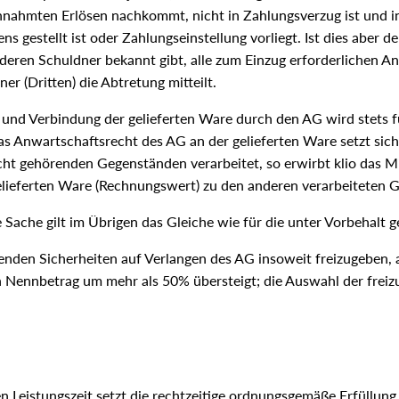
nnahmten Erlösen nachkommt, nicht in Zahlungsverzug ist und i
ns gestellt ist oder Zahlungseinstellung vorliegt. Ist dies aber de
deren Schuldner bekannt gibt, alle zum Einzug erforderlichen 
r (Dritten) die Abtretung mitteilt.
und Verbindung der gelieferten Ware durch den AG wird stets für
s Anwartschaftsrecht des AG an der gelieferten Ware setzt sic
nicht gehörenden Gegenständen verarbeitet, so erwirbt klio das 
elieferten Ware (Rechnungswert) zu den anderen verarbeiteten G
Sache gilt im Übrigen das Gleiche wie für die unter Vorbehalt g
ehenden Sicherheiten auf Verlangen des AG insoweit freizugeben, a
Nennbetrag um mehr als 50% übersteigt; die Auswahl der freizu
n Leistungszeit setzt die rechtzeitige ordnungsgemäße Erfüllung