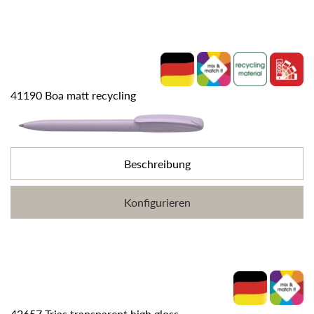
41190 Boa matt recycling
Beschreibung
Konfigurieren
42657 Trias transparent high gloss