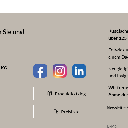
 Sie uns!
Kugelschr
über 125 
Entwicklu
einem Da
o KG
Neugierig
und Insig
Wir freue
Produktkatalog
Anmeldun
Newsletter 
Preisliste