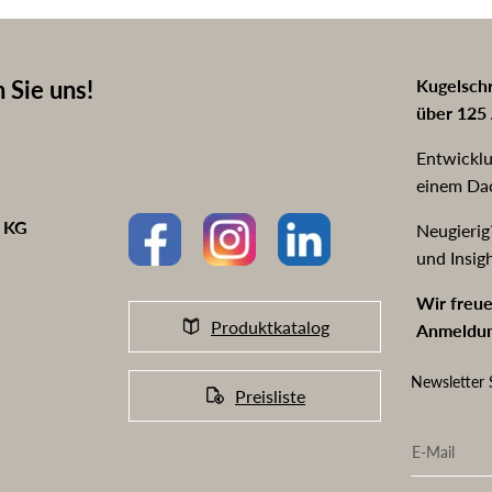
 Sie uns!
Kugelschr
über 125 
Entwicklu
einem Da
o KG
Neugierig
und Insig
Wir freue
Produktkatalog
Anmeldun
Newsletter 
Preisliste